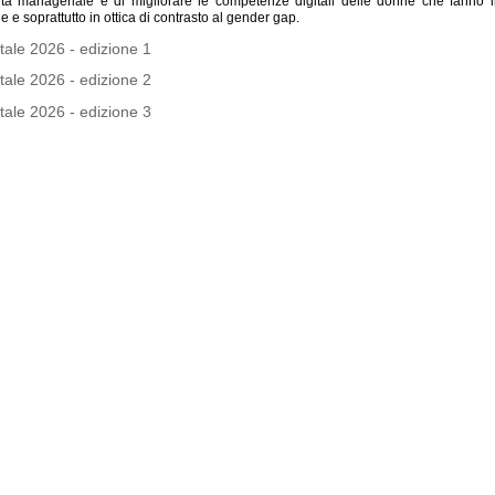
lità manageriale e di migliorare le competenze digitali delle donne che fanno 
he e soprattutto in ottica di contrasto al gender gap.
tale 2026 - edizione 1
tale 2026 - edizione 2
tale 2026 - edizione 3