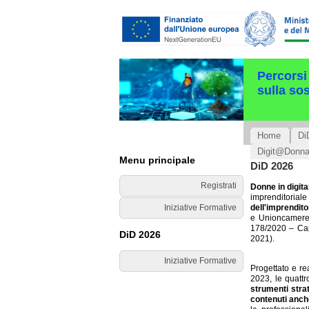
Percorsi
sulla sos
Home
Di
Digit@Donn
Menu principale
DiD 2026
Registrati
Donne in digita
imprenditorial
dell'imprendito
Iniziative Formative
e Unioncamere,
178/2020 – Cap
DiD 2026
2021).
Iniziative Formative
Progettato e re
2023, le quattr
strumenti stra
contenuti anche