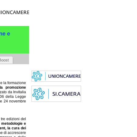
ne e
Boost
 e la formazione
la promozione
ato da Invitalia
106 della Legge
ale 24 novembre
tre edizioni del
e
metodologie e
nt, la cura dei
ine di accrescere