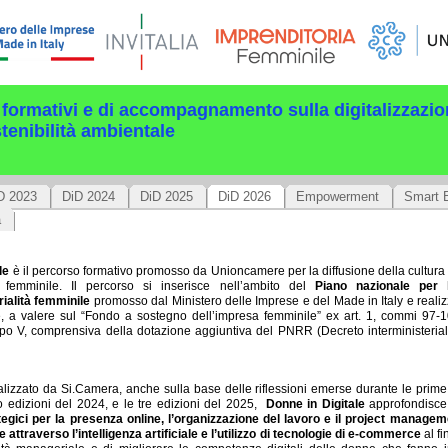
 formativi e di accompagnamento sulla digitalizzazio
tenibilità ambientale
D 2023
DiD 2024
DiD 2025
DiD 2026
Empowerment
Smart 
a
le
è il percorso formativo promosso da Unioncamere per la diffusione della cultura
e femminile. Il percorso si inserisce nell’ambito del
Piano nazionale per 
rialità femminile
promosso dal Ministero delle Imprese e del Made in Italy e realizz
 a valere sul “Fondo a sostegno dell’impresa femminile” ex art. 1, commi 97-
o V, comprensiva della dotazione aggiuntiva del PNRR (Decreto interministeri
alizzato da Si.Camera, anche sulla base delle riflessioni emerse durante le prime 
o edizioni del 2024, e le tre edizioni del 2025,
Donne in Digitale
approfondisc
tegici per la presenza online, l’organizzazione del lavoro e il project manageme
 attraverso l’intelligenza artificiale e l’utilizzo di tecnologie di e-commerce
al f