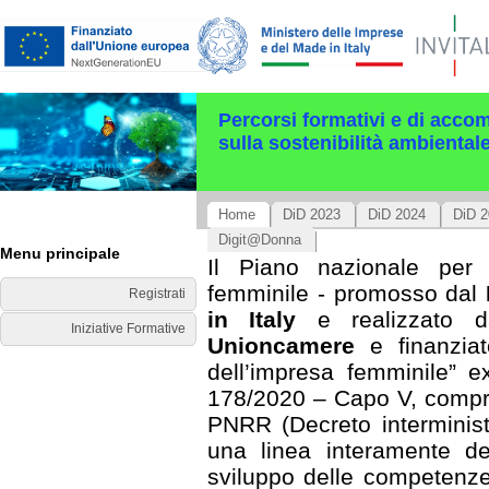
Percorsi formativi e di acco
sulla sostenibilità ambiental
Home
DiD 2023
DiD 2024
DiD 
Digit@Donna
Menu principale
Il Piano nazionale per l
femminile - promosso dal
Registrati
in Italy
e realizzato
Iniziative Formative
Unioncamere
e finanzia
dell’impresa femminile” 
178/2020 – Capo V, compre
PNRR (Decreto interminis
una linea interamente ded
sviluppo delle competenze 